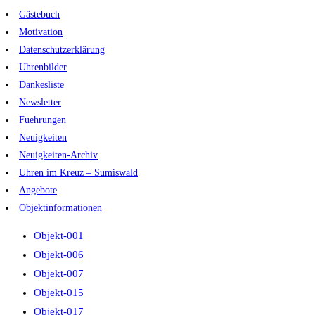
Zum
Gästebuch
Inhalt
Motivation
springen
Datenschutzerklärung
Uhrenbilder
Dankesliste
Newsletter
Fuehrungen
Neuigkeiten
Neuigkeiten-Archiv
Uhren im Kreuz – Sumiswald
Angebote
Objektinformationen
Objekt-001
Objekt-006
Objekt-007
Objekt-015
Objekt-017