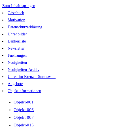
Zum Inhalt springen
Gästebuch
Motivation
Datenschutzerklärung
Uhrenbilder
Dankesliste
Newsletter
Fuehrungen
Neuigkeiten
Neuigkeiten-Archiv
Uhren im Kreuz – Sumiswald
Angebote
Objektinformationen
Objekt-001
Objekt-006
Objekt-007
Objekt-015