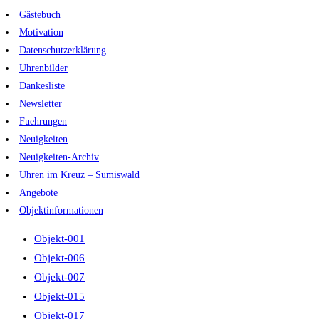
Zum
Gästebuch
Inhalt
Motivation
springen
Datenschutzerklärung
Uhrenbilder
Dankesliste
Newsletter
Fuehrungen
Neuigkeiten
Neuigkeiten-Archiv
Uhren im Kreuz – Sumiswald
Angebote
Objektinformationen
Objekt-001
Objekt-006
Objekt-007
Objekt-015
Objekt-017