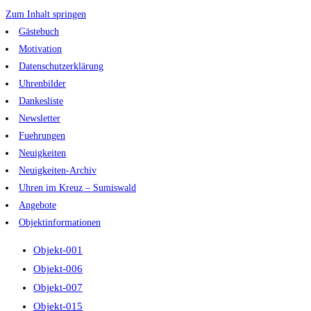
Zum Inhalt springen
Gästebuch
Motivation
Datenschutzerklärung
Uhrenbilder
Dankesliste
Newsletter
Fuehrungen
Neuigkeiten
Neuigkeiten-Archiv
Uhren im Kreuz – Sumiswald
Angebote
Objektinformationen
Objekt-001
Objekt-006
Objekt-007
Objekt-015