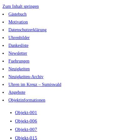
Zum Inhalt springen
Gästebuch
Motivation
Datenschutzerklärung
Uhrenbilder
Dankesliste
Newsletter
Fuehrungen
Neuigkeiten
Neuigkeiten-Archiv
Uhren im Kreuz – Sumiswald
Angebote
Objektinformationen
Objekt-001
Objekt-006
Objekt-007
Objekt-015