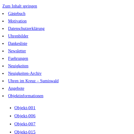
Zum Inhalt springen
Gästebuch
Motivation
Datenschutzerklärung
Uhrenbilder
Dankesliste
Newsletter
Fuehrungen
Neuigkeiten
Neuigkeiten-Archiv
Uhren im Kreuz – Sumiswald
Angebote
Objektinformationen
Objekt-001
Objekt-006
Objekt-007
Objekt-015