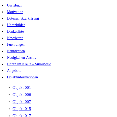
Zum
Gästebuch
Inhalt
Motivation
springen
Datenschutzerklärung
Uhrenbilder
Dankesliste
Newsletter
Fuehrungen
Neuigkeiten
Neuigkeiten-Archiv
Uhren im Kreuz – Sumiswald
Angebote
Objektinformationen
Objekt-001
Objekt-006
Objekt-007
Objekt-015
Objekt-017