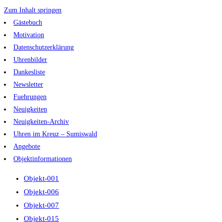
Zum Inhalt springen
Gästebuch
Motivation
Datenschutzerklärung
Uhrenbilder
Dankesliste
Newsletter
Fuehrungen
Neuigkeiten
Neuigkeiten-Archiv
Uhren im Kreuz – Sumiswald
Angebote
Objektinformationen
Objekt-001
Objekt-006
Objekt-007
Objekt-015