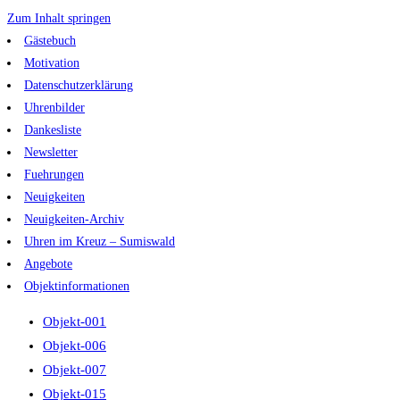
Zum Inhalt springen
Gästebuch
Motivation
Datenschutzerklärung
Uhrenbilder
Dankesliste
Newsletter
Fuehrungen
Neuigkeiten
Neuigkeiten-Archiv
Uhren im Kreuz – Sumiswald
Angebote
Objektinformationen
Objekt-001
Objekt-006
Objekt-007
Objekt-015