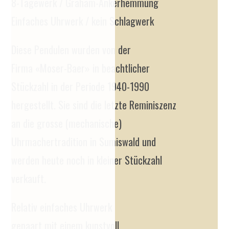
8-Tagewerk / Graham-Ankerhemmung
Einfaches Uhrwerk / kein Schlagwerk
Diese Pendulen wurden von der
Firma «Moser-Baer» in beachtlicher
Stückzahl in der Periode 1940-1990
hergestellt. Sie sind die letzte Reminiszenz
an die grosse (mechanische)
Uhrmachertradition in Sumiswald und
werden heute noch in kleiner Stückzahl
verkauft.
Relativ einfaches Uhrwerk
gepaart mit einem kunstvoll