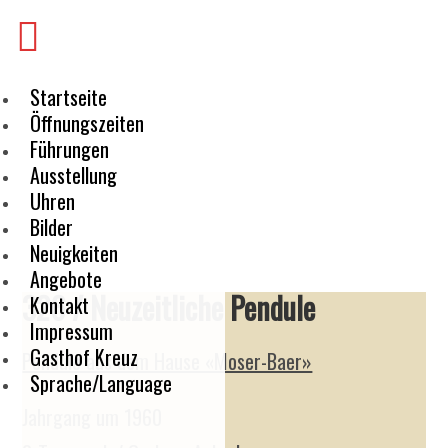
Startseite
Öffnungszeiten
Führungen
Ausstellung
Uhren
Bilder
Neuigkeiten
Angebote
326 / Neuzeitliche Pendule
Kontakt
Impressum
Gasthof Kreuz
Pendule aus dem Hause «Moser-Baer»
Sprache/Language
Jahrgang um 1960