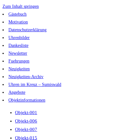
Zum Inhalt springen
Gästebuch
Motivation
Datenschutzerklärung
Uhrenbilder
Dankesliste
Newsletter
Fuehrungen
Neuigkeiten
Neuigkeiten-Archiv
Uhren im Kreuz – Sumiswald
Angebote
Objektinformationen
Objekt-001
Objekt-006
Objekt-007
Objekt-015