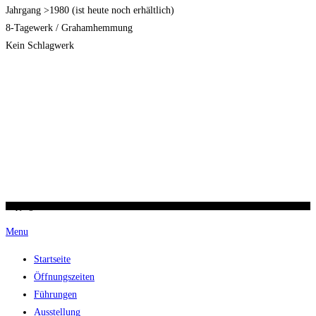
Jahrgang >1980 (ist heute noch erhältlich)
8-Tagewerk / Grahamhemmung
Kein Schlagwerk
Copyright 2026 / Ronald Scherer / uhren-im-kreuz.ch
Menu
Startseite
Öffnungszeiten
Führungen
Ausstellung