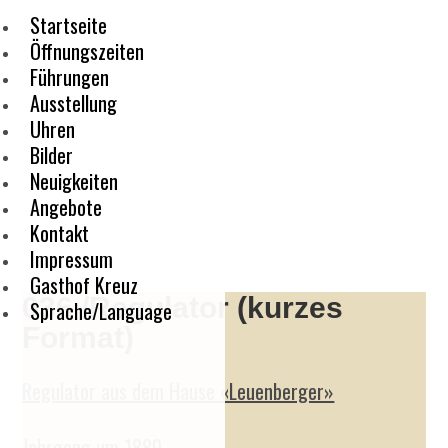
Startseite
Öffnungszeiten
Führungen
Ausstellung
Uhren
Bilder
Neuigkeiten
Angebote
Kontakt
Impressum
Gasthof Kreuz
036 /Regulator (kurzes
Sprache/Language
Format)
Regulator aus dem Hause «Leuenberger»
Jahrgang um 1880