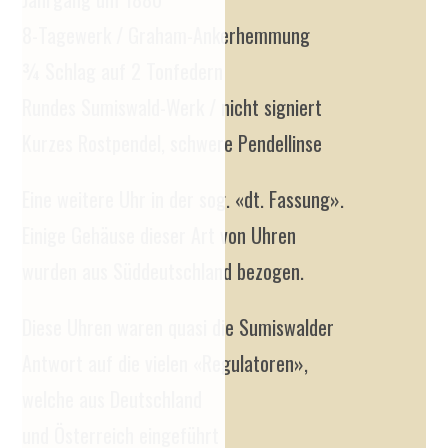
8-Tagewerk / Graham-Ankerhemmung
¾ Schlag auf 2 Tonfedern
Rundes Sumiswald-Werk / nicht signiert
Kurzes Rostpendel, schwere Pendellinse
Eine weitere Uhr in der sog. «dt. Fassung».
Einige Gehäuse dieser Art von Uhren
wurden aus Süddeutschland bezogen.
Diese Uhren waren quasi die Sumiswalder
Antwort auf die vielen «Regulatoren»,
welche aus Deutschland
und Österreich eingeführt