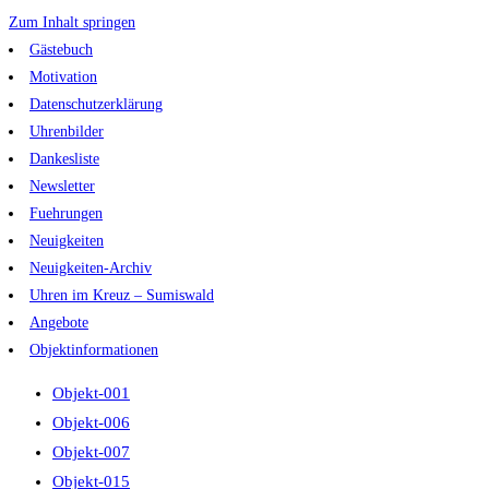
Zum Inhalt springen
Gästebuch
Motivation
Datenschutzerklärung
Uhrenbilder
Dankesliste
Newsletter
Fuehrungen
Neuigkeiten
Neuigkeiten-Archiv
Uhren im Kreuz – Sumiswald
Angebote
Objektinformationen
Objekt-001
Objekt-006
Objekt-007
Objekt-015