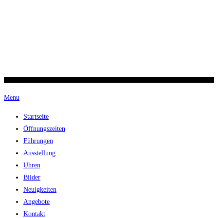
Copyright 2026 / Ronald Scherer / uhren-im-kreuz.ch
Menu
Startseite
Öffnungszeiten
Führungen
Ausstellung
Uhren
Bilder
Neuigkeiten
Angebote
Kontakt