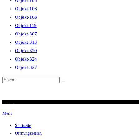
Objekt-105
Objekt-106
Objekt-108
Objekt-119
Objekt-307
Objekt-313
Objekt-320
Objekt-324
Objekt-327
Diese
Website
durchsuchen
Copyright 2026 / Ronald Scherer / uhren-im-kreuz.ch
Menu
Startseite
Öffnungszeiten