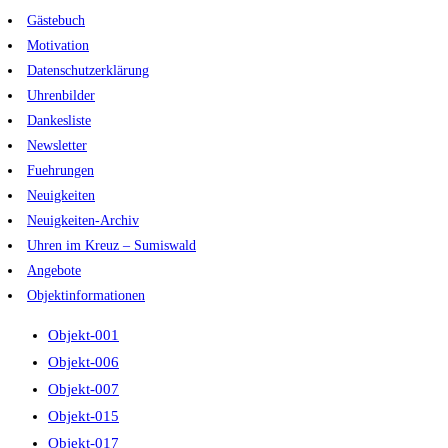
Zum
Gästebuch
Inhalt
Motivation
springen
Datenschutzerklärung
Uhrenbilder
Dankesliste
Newsletter
Fuehrungen
Neuigkeiten
Neuigkeiten-Archiv
Uhren im Kreuz – Sumiswald
Angebote
Objektinformationen
Objekt-001
Objekt-006
Objekt-007
Objekt-015
Objekt-017