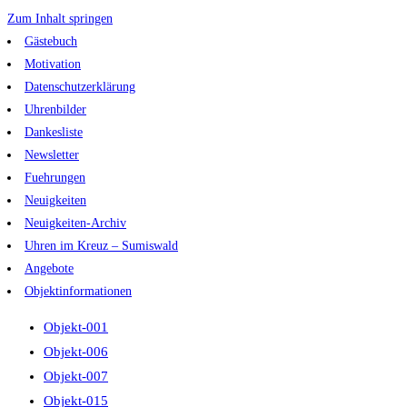
Zum Inhalt springen
Gästebuch
Motivation
Datenschutzerklärung
Uhrenbilder
Dankesliste
Newsletter
Fuehrungen
Neuigkeiten
Neuigkeiten-Archiv
Uhren im Kreuz – Sumiswald
Angebote
Objektinformationen
Objekt-001
Objekt-006
Objekt-007
Objekt-015