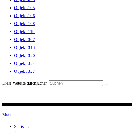
Objekt-105
Objekt-106
Objekt-108
Objekt-119
Objekt-307
Objekt-313
Objekt-320
Objekt-324
Objekt-327
Diese Website durchsuchen
Copyright 2026 / Ronald Scherer / uhren-im-kreuz.ch
Menu
Startseite