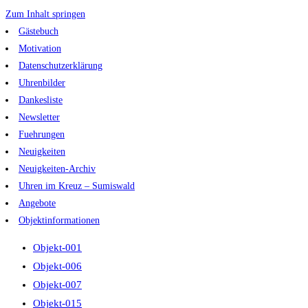
Zum Inhalt springen
Gästebuch
Motivation
Datenschutzerklärung
Uhrenbilder
Dankesliste
Newsletter
Fuehrungen
Neuigkeiten
Neuigkeiten-Archiv
Uhren im Kreuz – Sumiswald
Angebote
Objektinformationen
Objekt-001
Objekt-006
Objekt-007
Objekt-015