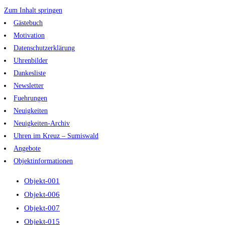
Zum Inhalt springen
Gästebuch
Motivation
Datenschutzerklärung
Uhrenbilder
Dankesliste
Newsletter
Fuehrungen
Neuigkeiten
Neuigkeiten-Archiv
Uhren im Kreuz – Sumiswald
Angebote
Objektinformationen
Objekt-001
Objekt-006
Objekt-007
Objekt-015