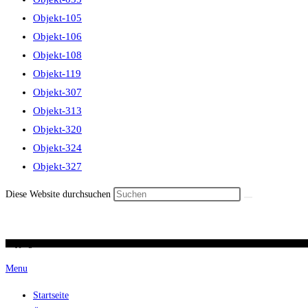
Objekt-105
Objekt-106
Objekt-108
Objekt-119
Objekt-307
Objekt-313
Objekt-320
Objekt-324
Objekt-327
Diese Website durchsuchen
Copyright 2026 / Ronald Scherer / uhren-im-kreuz.ch
Menu
Startseite