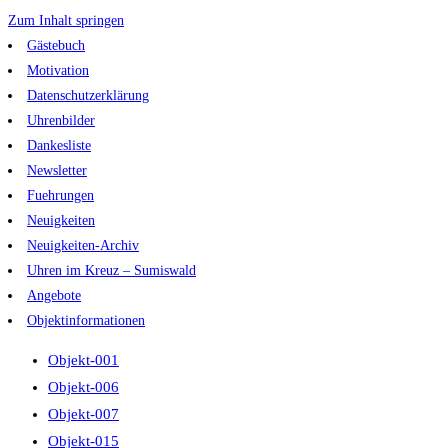
Zum Inhalt springen
Gästebuch
Motivation
Datenschutzerklärung
Uhrenbilder
Dankesliste
Newsletter
Fuehrungen
Neuigkeiten
Neuigkeiten-Archiv
Uhren im Kreuz – Sumiswald
Angebote
Objektinformationen
Objekt-001
Objekt-006
Objekt-007
Objekt-015