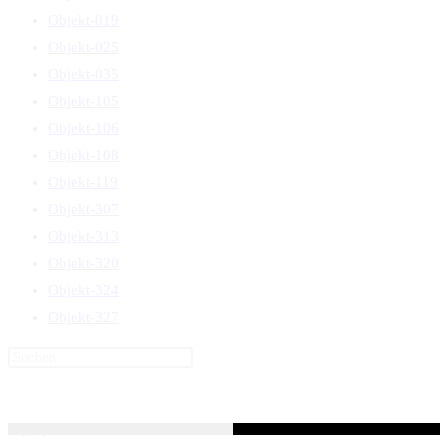
Objekt-019
Objekt-025
Objekt-035
Objekt-105
Objekt-106
Objekt-108
Objekt-119
Objekt-307
Objekt-313
Objekt-320
Objekt-324
Objekt-327
Diese
Website
durchsuchen
Copyright 2026 / Ronald Scherer / uhren-im-kreuz.ch