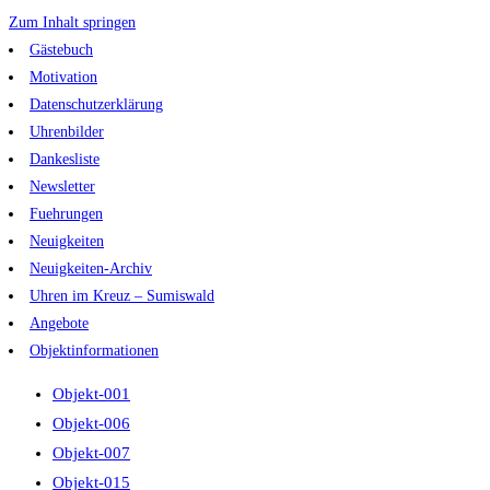
Zum Inhalt springen
Gästebuch
Motivation
Datenschutzerklärung
Uhrenbilder
Dankesliste
Newsletter
Fuehrungen
Neuigkeiten
Neuigkeiten-Archiv
Uhren im Kreuz – Sumiswald
Angebote
Objektinformationen
Objekt-001
Objekt-006
Objekt-007
Objekt-015