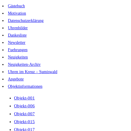
Zum
Gästebuch
Inhalt
Motivation
springen
Datenschutzerklärung
Uhrenbilder
Dankesliste
Newsletter
Fuehrungen
Neuigkeiten
Neuigkeiten-Archiv
Uhren im Kreuz – Sumiswald
Angebote
Objektinformationen
Objekt-001
Objekt-006
Objekt-007
Objekt-015
Objekt-017