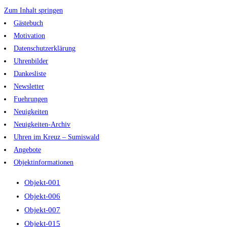
Zum Inhalt springen
Gästebuch
Motivation
Datenschutzerklärung
Uhrenbilder
Dankesliste
Newsletter
Fuehrungen
Neuigkeiten
Neuigkeiten-Archiv
Uhren im Kreuz – Sumiswald
Angebote
Objektinformationen
Objekt-001
Objekt-006
Objekt-007
Objekt-015