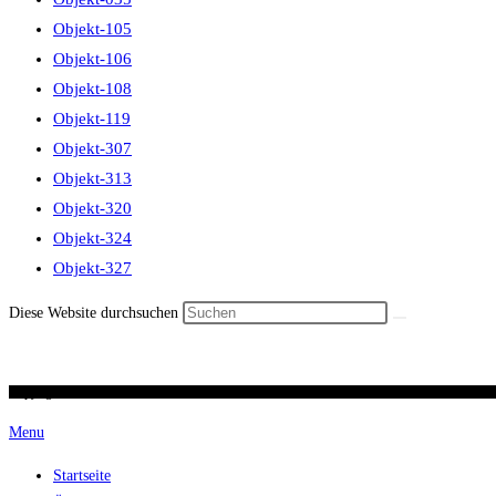
Objekt-105
Objekt-106
Objekt-108
Objekt-119
Objekt-307
Objekt-313
Objekt-320
Objekt-324
Objekt-327
Diese Website durchsuchen
Copyright 2026 / Ronald Scherer / uhren-im-kreuz.ch
Menu
Startseite