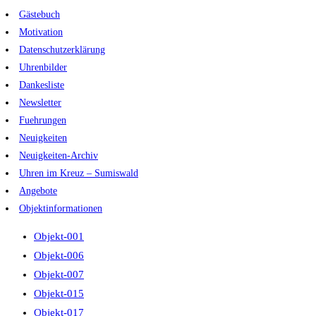
Zum
Gästebuch
Inhalt
Motivation
springen
Datenschutzerklärung
Uhrenbilder
Dankesliste
Newsletter
Fuehrungen
Neuigkeiten
Neuigkeiten-Archiv
Uhren im Kreuz – Sumiswald
Angebote
Objektinformationen
Objekt-001
Objekt-006
Objekt-007
Objekt-015
Objekt-017