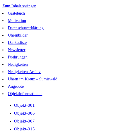
Zum Inhalt springen
Gästebuch
Motivation
Datenschutzerklärung
Uhrenbilder
Dankesliste
Newsletter
Fuehrungen
Neuigkeiten
Neuigkeiten-Archiv
Uhren im Kreuz – Sumiswald
Angebote
Objektinformationen
Objekt-001
Objekt-006
Objekt-007
Objekt-015