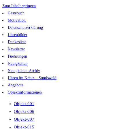
Zum Inhalt springen
Gästebuch
Motivation
Datenschutzerklärung
Uhrenbilder
Dankesliste
Newsletter
Fuehrungen
Neuigkeiten
Neuigkeiten-Archiv
Uhren im Kreuz – Sumiswald
Angebote
Objektinformationen
Objekt-001
Objekt-006
Objekt-007
Objekt-015