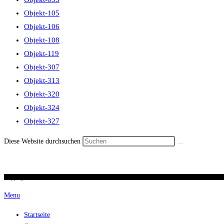
Objekt-105
Objekt-106
Objekt-108
Objekt-119
Objekt-307
Objekt-313
Objekt-320
Objekt-324
Objekt-327
Diese Website durchsuchen
Copyright 2026 / Ronald Scherer / uhren-im-kreuz.ch
Menu
Startseite