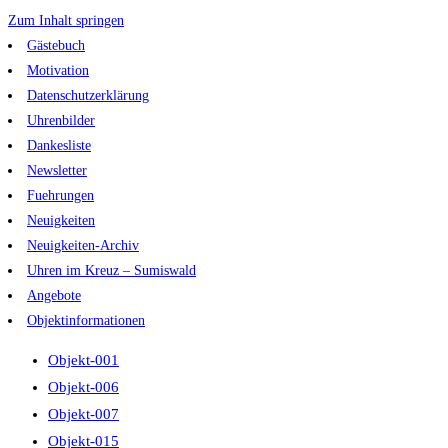
Zum Inhalt springen
Gästebuch
Motivation
Datenschutzerklärung
Uhrenbilder
Dankesliste
Newsletter
Fuehrungen
Neuigkeiten
Neuigkeiten-Archiv
Uhren im Kreuz – Sumiswald
Angebote
Objektinformationen
Objekt-001
Objekt-006
Objekt-007
Objekt-015