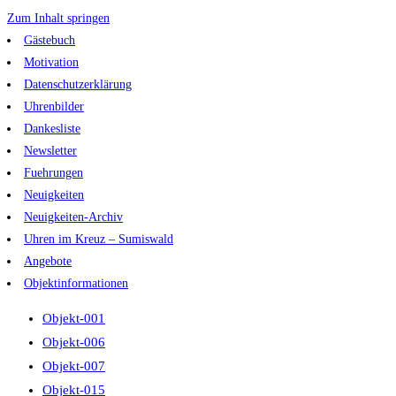
Zum Inhalt springen
Gästebuch
Motivation
Datenschutzerklärung
Uhrenbilder
Dankesliste
Newsletter
Fuehrungen
Neuigkeiten
Neuigkeiten-Archiv
Uhren im Kreuz – Sumiswald
Angebote
Objektinformationen
Objekt-001
Objekt-006
Objekt-007
Objekt-015