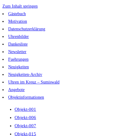
Zum Inhalt springen
Gästebuch
Motivation
Datenschutzerklärung
Uhrenbilder
Dankesliste
Newsletter
Fuehrungen
Neuigkeiten
Neuigkeiten-Archiv
Uhren im Kreuz – Sumiswald
Angebote
Objektinformationen
Objekt-001
Objekt-006
Objekt-007
Objekt-015