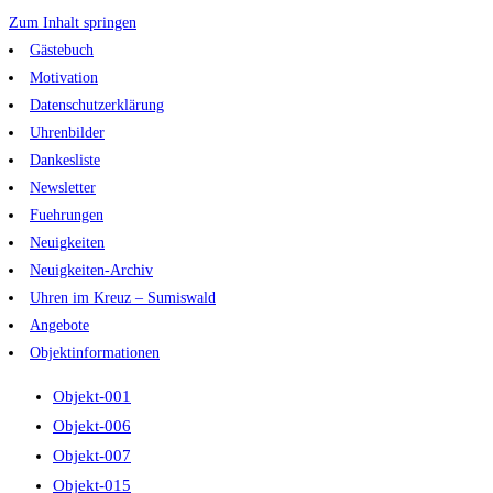
Zum Inhalt springen
Gästebuch
Motivation
Datenschutzerklärung
Uhrenbilder
Dankesliste
Newsletter
Fuehrungen
Neuigkeiten
Neuigkeiten-Archiv
Uhren im Kreuz – Sumiswald
Angebote
Objektinformationen
Objekt-001
Objekt-006
Objekt-007
Objekt-015