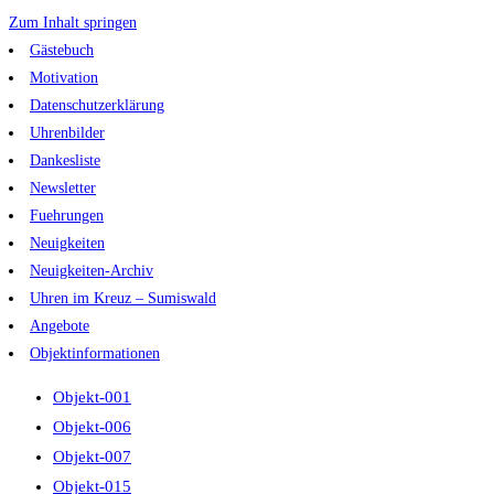
Zum Inhalt springen
Gästebuch
Motivation
Datenschutzerklärung
Uhrenbilder
Dankesliste
Newsletter
Fuehrungen
Neuigkeiten
Neuigkeiten-Archiv
Uhren im Kreuz – Sumiswald
Angebote
Objektinformationen
Objekt-001
Objekt-006
Objekt-007
Objekt-015