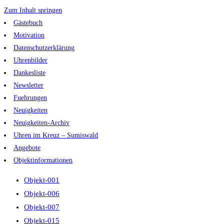
Zum Inhalt springen
Gästebuch
Motivation
Datenschutzerklärung
Uhrenbilder
Dankesliste
Newsletter
Fuehrungen
Neuigkeiten
Neuigkeiten-Archiv
Uhren im Kreuz – Sumiswald
Angebote
Objektinformationen
Objekt-001
Objekt-006
Objekt-007
Objekt-015