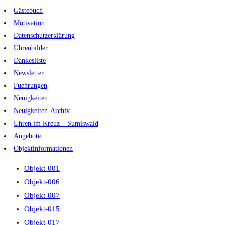
Zum
Gästebuch
Inhalt
Motivation
springen
Datenschutzerklärung
Uhrenbilder
Dankesliste
Newsletter
Fuehrungen
Neuigkeiten
Neuigkeiten-Archiv
Uhren im Kreuz – Sumiswald
Angebote
Objektinformationen
Objekt-001
Objekt-006
Objekt-007
Objekt-015
Objekt-017