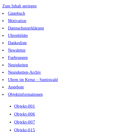
Zum Inhalt springen
Gästebuch
Motivation
Datenschutzerklärung
Uhrenbilder
Dankesliste
Newsletter
Fuehrungen
Neuigkeiten
Neuigkeiten-Archiv
Uhren im Kreuz – Sumiswald
Angebote
Objektinformationen
Objekt-001
Objekt-006
Objekt-007
Objekt-015