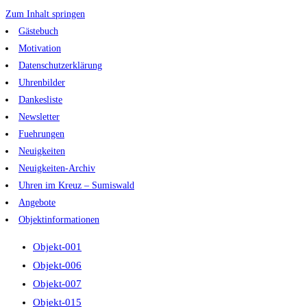
Zum Inhalt springen
Gästebuch
Motivation
Datenschutzerklärung
Uhrenbilder
Dankesliste
Newsletter
Fuehrungen
Neuigkeiten
Neuigkeiten-Archiv
Uhren im Kreuz – Sumiswald
Angebote
Objektinformationen
Objekt-001
Objekt-006
Objekt-007
Objekt-015