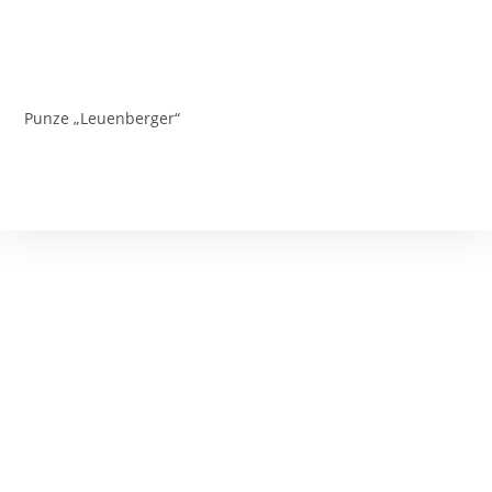
Zum
Inhalt
Menu
springen
Punze „Leuenberger“