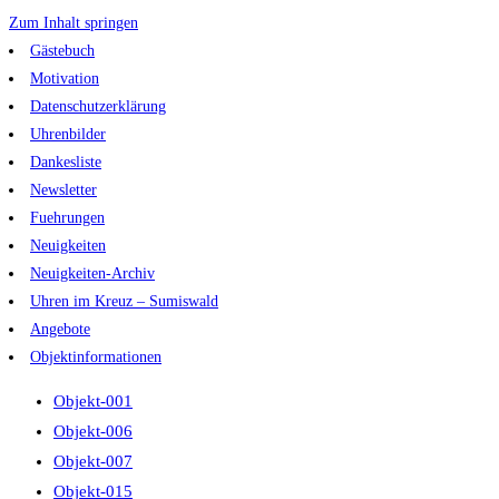
Zum Inhalt springen
Gästebuch
Motivation
Datenschutzerklärung
Uhrenbilder
Dankesliste
Newsletter
Fuehrungen
Neuigkeiten
Neuigkeiten-Archiv
Uhren im Kreuz – Sumiswald
Angebote
Objektinformationen
Objekt-001
Objekt-006
Objekt-007
Objekt-015