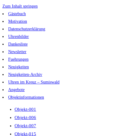
Zum Inhalt springen
Gästebuch
Motivation
Datenschutzerklärung
Uhrenbilder
Dankesliste
Newsletter
Fuehrungen
Neuigkeiten
Neuigkeiten-Archiv
Uhren im Kreuz – Sumiswald
Angebote
Objektinformationen
Objekt-001
Objekt-006
Objekt-007
Objekt-015