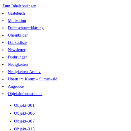
Zum Inhalt springen
Gästebuch
Motivation
Datenschutzerklärung
Uhrenbilder
Dankesliste
Newsletter
Fuehrungen
Neuigkeiten
Neuigkeiten-Archiv
Uhren im Kreuz – Sumiswald
Angebote
Objektinformationen
Objekt-001
Objekt-006
Objekt-007
Objekt-015