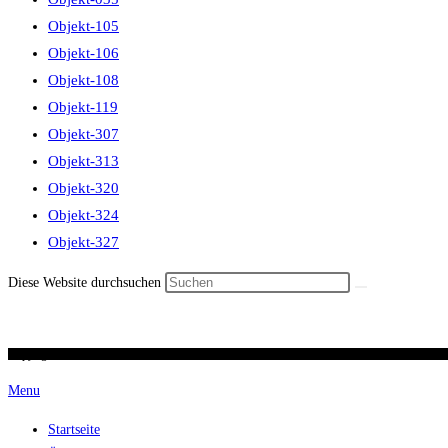
Objekt-105
Objekt-106
Objekt-108
Objekt-119
Objekt-307
Objekt-313
Objekt-320
Objekt-324
Objekt-327
Diese Website durchsuchen
Copyright 2026 / Ronald Scherer / uhren-im-kreuz.ch
Menu
Startseite