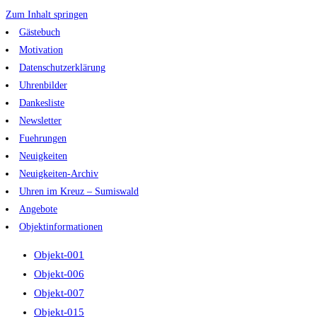
Zum Inhalt springen
Gästebuch
Motivation
Datenschutzerklärung
Uhrenbilder
Dankesliste
Newsletter
Fuehrungen
Neuigkeiten
Neuigkeiten-Archiv
Uhren im Kreuz – Sumiswald
Angebote
Objektinformationen
Objekt-001
Objekt-006
Objekt-007
Objekt-015